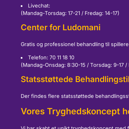
Livechat:
(Mandag-Torsdag: 17-21 / Fredag: 14-17)
Center for Ludomani
Gratis og professionel behandling til spille
Telefon: 70 11 18 10
(Mandag-Onsdag: 8:30-15 / Torsdag: 9-17 / 
Statsstøttede Behandlingsti
Der findes flere statsstøttede behandlings
Vores Tryghedskoncept h
Vi har skabt et unikt tryghedskoncept med