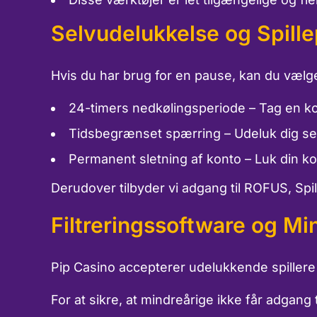
Selvudelukkelse og Spill
Hvis du har brug for en pause, kan du vælge
24-timers nedkølingsperiode – Tag en kort
Tidsbegrænset spærring – Udeluk dig sel
Permanent sletning af konto – Luk din kon
Derudover tilbyder vi adgang til ROFUS, Spil
Filtreringssoftware og Mi
Pip Casino accepterer udelukkende spillere o
For at sikre, at mindreårige ikke får adgang t