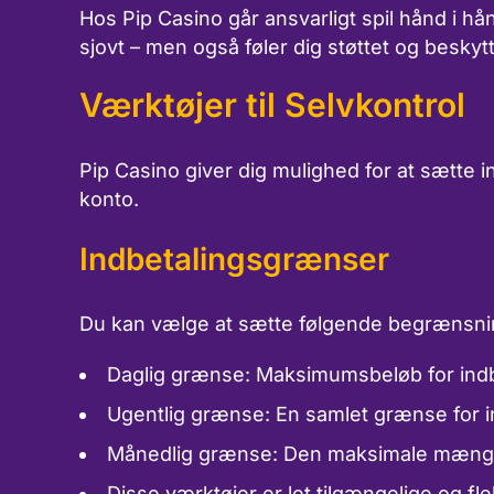
Hos Pip Casino går ansvarligt spil hånd i hå
sjovt – men også føler dig støttet og beskytt
Værktøjer til Selvkontrol
Pip Casino giver dig mulighed for at sætte in
konto.
Indbetalingsgrænser
Du kan vælge at sætte følgende begrænsni
Daglig grænse: Maksimumsbeløb for indbe
Ugentlig grænse: En samlet grænse for i
Månedlig grænse: Den maksimale mængde
Disse værktøjer er let tilgængelige og fl