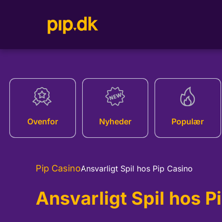
Ovenfor
Nyheder
Populær
Pip Casino
Ansvarligt Spil hos Pip Casino
Ansvarligt Spil hos P