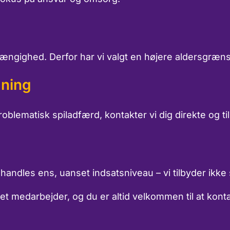
ængighed. Derfor har vi valgt en højere aldersgræns
gning
roblematisk spiladfærd, kontakter vi dig direkte og ti
ehandles ens, uanset indsatsniveau – vi tilbyder ikke s
et medarbejder, og du er altid velkommen til at kont