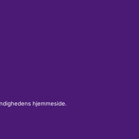
emyndighedens hjemmeside.