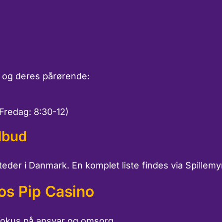
re og deres pårørende:
Fredag: 8:30-12)
lbud
steder i Danmark. En komplet liste findes via Spill
os Pip Casino
 fokus på ansvar og omsorg.