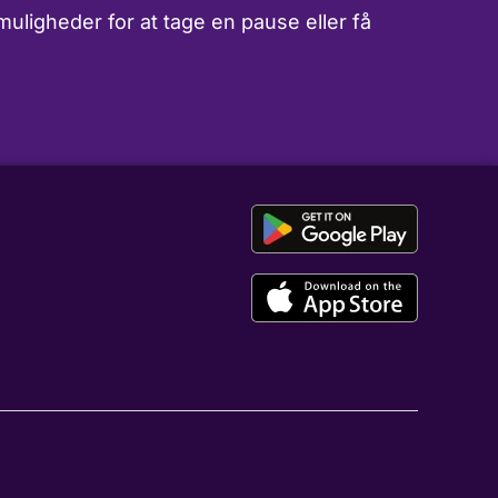
uligheder for at tage en pause eller få