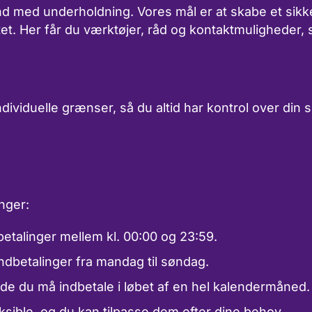
nd med underholdning. Vores mål er at skabe et sikke
et. Her får du værktøjer, råd og kontaktmuligheder, så 
dividuelle grænser, så du altid har kontrol over din s
nger:
talinger mellem kl. 00:00 og 23:59.
ndbetalinger fra mandag til søndag.
 du må indbetale i løbet af en hel kalendermåned.
eksible, og du kan tilpasse dem efter dine behov.