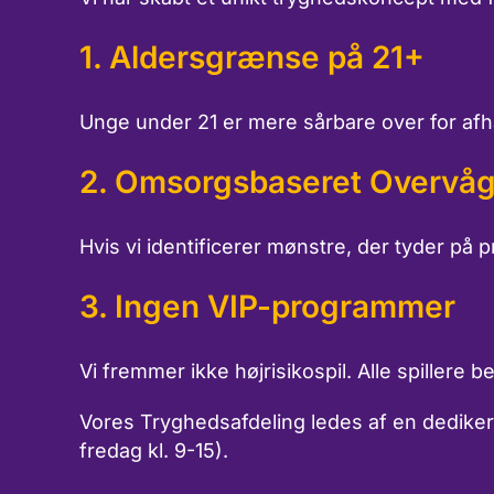
1. Aldersgrænse på 21+
Unge under 21 er mere sårbare over for afh
2. Omsorgsbaseret Overvå
Hvis vi identificerer mønstre, der tyder på p
3. Ingen VIP-programmer
Vi fremmer ikke højrisikospil. Alle spillere b
Vores Tryghedsafdeling ledes af en dediker
fredag kl. 9-15).