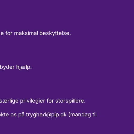
e for maksimal beskyttelse.
lbyder hjælp.
ærlige privilegier for storspillere.
akte os på
tryghed@pip.dk
(mandag til